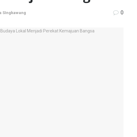
0
a SIngkawang