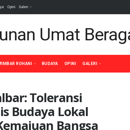
ya
Opini
Galeri
MIMBAR ROHANI
BUDAYA
OPINI
GALERI
bar: Toleransi
is Budaya Lokal
 Kemajuan Bangsa