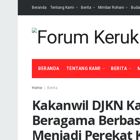
Beranda
Tentang Kami
Berita
Mimbar Rohani
Buda
BERANDA
TENTANG KAMI
BERITA
Home
Berita
Kakanwil DJKN Kal
Beragama Berbas
Menjadi Perekat