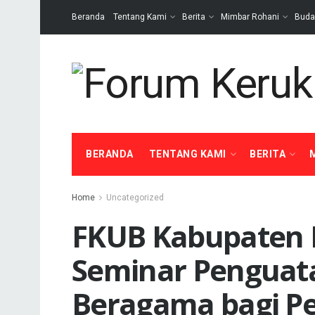
Beranda
Tentang Kami
Berita
Mimbar Rohani
Buda
BERANDA
TENTANG KAMI
BERITA
Home
Uncategorized
FKUB Kabupaten 
Seminar Penguat
Beragama bagi Pe