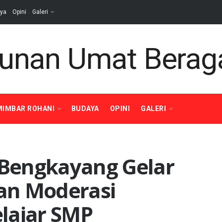
ya
Opini
Galeri
MIMBAR ROHANI
BUDAYA
OPINI
GALERI
Bengkayang Gelar
an Moderasi
lajar SMP