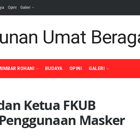
ya
Opini
Galeri
MIMBAR ROHANI
BUDAYA
OPINI
GALERI
 dan Ketua FKUB
si Penggunaan Masker