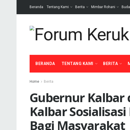
Beranda
Tentang Kami
Berita
Mimbar Rohani
Buda
BERANDA
TENTANG KAMI
BERITA
Home
Berita
Gubernur Kalbar
Kalbar Sosialisa
Bagi Masyarakat