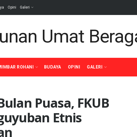
ya
Opini
Galeri
MIMBAR ROHANI
BUDAYA
OPINI
GALERI
 Bulan Puasa, FKUB
aguyuban Etnis
an