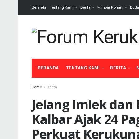
Beranda
Tentang Kami
Berita
Mimbar Rohani
Buda
BERANDA
TENTANG KAMI
BERITA
Home
Berita
Jelang Imlek dan
Kalbar Ajak 24 P
Perkuat Kerukun