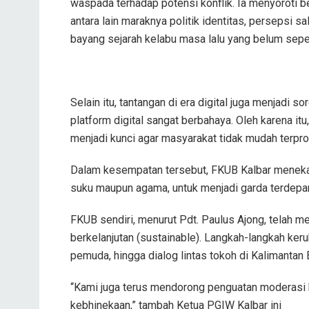
waspada terhadap potensi konflik. Ia menyoroti b
antara lain maraknya politik identitas, persepsi 
bayang sejarah kelabu masa lalu yang belum sepe
Selain itu, tantangan di era digital juga menjadi 
platform digital sangat berbahaya. Oleh karena itu,
menjadi kunci agar masyarakat tidak mudah terpro
Dalam kesempatan tersebut, FKUB Kalbar menekan
suku maupun agama, untuk menjadi garda terdepa
FKUB sendiri, menurut Pdt. Paulus Ajong, telah m
berkelanjutan (sustainable). Langkah-langkah ker
pemuda, hingga dialog lintas tokoh di Kalimantan 
“Kami juga terus mendorong penguatan moderasi 
kebhinekaan,” tambah Ketua PGIW Kalbar ini